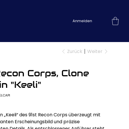
Anmelden
Zurück
Weiter
Recon Corps, Clone
n "Keeli"
ikelnummer:
ELCAPI
ELCAPI
n „Keeli“ des 91st Recon Corps überzeugt mit
nten Erscheinungsbild und präzise
ten Details. Als entschlossener Anführer steht