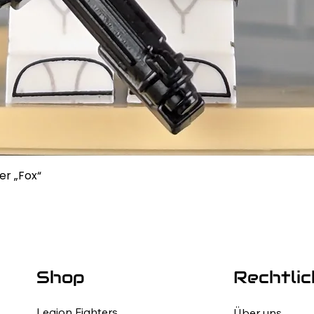
r „Fox“
Rechtlic
Shop
Legion Fighters
Über uns