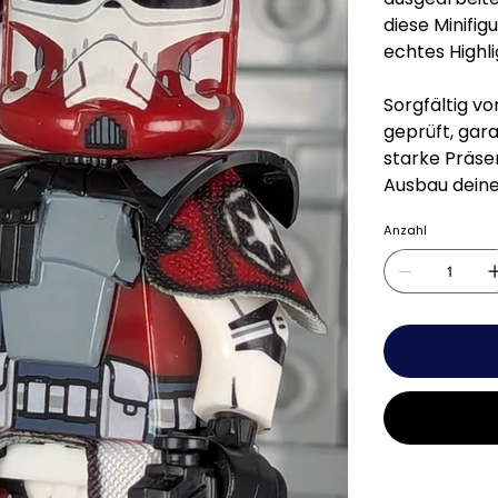
diese Minifig
echtes Highl
Sorgfältig vo
geprüft, gara
starke Präse
Ausbau deiner
Anzahl