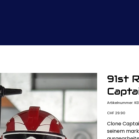
91st 
Captai
Art
Artikelnummer:
KE
KE
Preis
CHF 29.90
Clone Captai
seinem marka
ausgearbeite