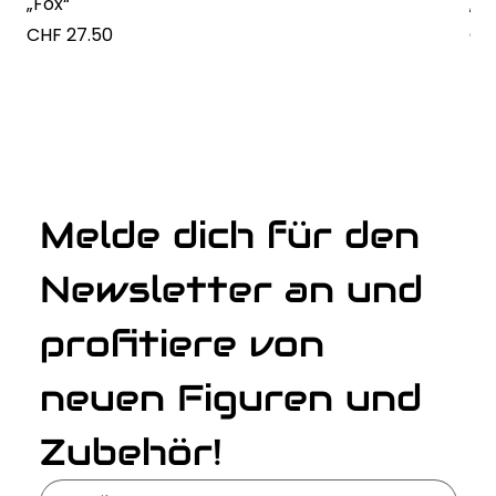
„Fox“
„M
Preis
Pre
CHF 27.50
CH
Melde dich für den 
Newsletter an und 
profitiere von 
neuen Figuren und 
Zubehör!