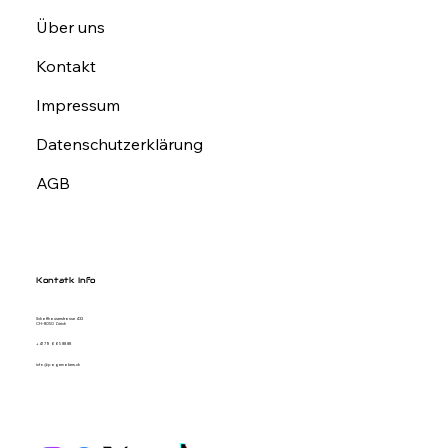
Über uns
Kontakt
Impressum
Datenschutzerklärung
AGB
Kontatk Info
Schaffhauserstrasse 432
CH-8050 Zürich
+41 79 665 88 88
info@pagemakers.ch